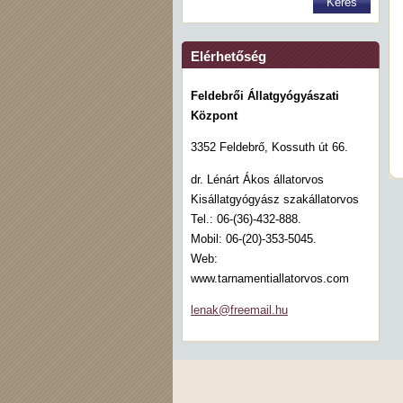
Elérhetőség
Feldebrői Állatgyógyászati
Központ
3352 Feldebrő, Kossuth út 66.
dr. Lénárt Ákos állatorvos
Kisállatgyógyász szakállatorvos
Tel.: 06-(36)-432-888.
Mobil: 06-(20)-353-5045.
Web:
www.tarnamentiallatorvos.com
lenak@fr
eemail.h
u