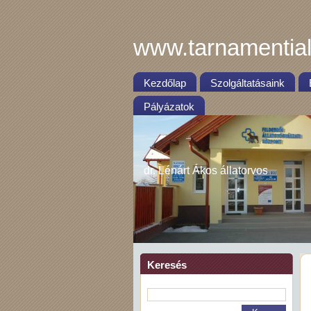
www.tarnamential
Kezdőlap
Szolgáltatásaink
Pályázatok
dr. Lénárt Ákos állatorvos
Keresés