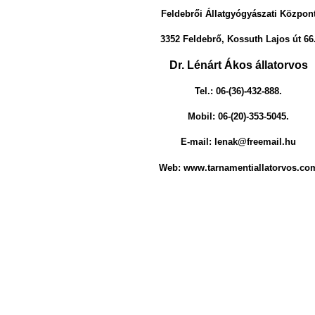
Feldebrői Állatgyógyászati Közpon
3352 Feldebrő, Kossuth Lajos út 66
Dr. Lénárt Ákos állatorvos
Tel.: 06-(36)-432-888.
Mobil: 06-(20)-353-5045.
E-
mail
: lenak@freemail.hu
Web: www.tarnamentiallatorvos.co