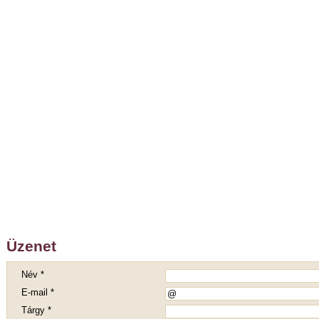
Üzenet
Név *
E-mail *
Tárgy *