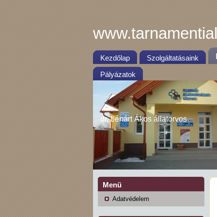
www.tarnamential
Kezdőlap
Szolgáltatásaink
Pályázatok
dr. Lénárt Ákos állatorvos
Menü
Adatvédelem