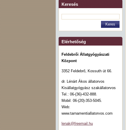
Keresés
Elérhetőség
Feldebrői Állatgyógyászati
Központ
3352 Feldebrő, Kossuth út 66.
dr. Lénárt Ákos állatorvos
Kisállatgyógyász szakállatorvos
Tel.: 06-(36)-432-888.
Mobil: 06-(20)-353-5045.
Web:
www.tarnamentiallatorvos.com
lenak@fr
eemail.h
u