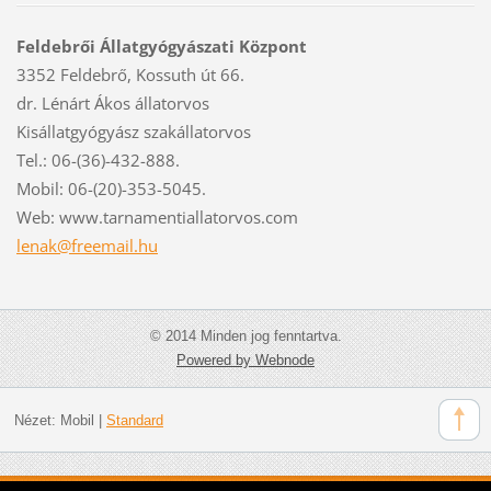
Feldebrői Állatgyógyászati Központ
3352 Feldebrő, Kossuth út 66.
dr. Lénárt Ákos állatorvos
Kisállatgyógyász szakállatorvos
Tel.: 06-(36)-432-888.
Mobil: 06-(20)-353-5045.
Web: www.tarnamentiallatorvos.com
lenak@fr
eemail.h
u
© 2014 Minden jog fenntartva.
Powered by Webnode
Nézet:
Mobil
|
Standard