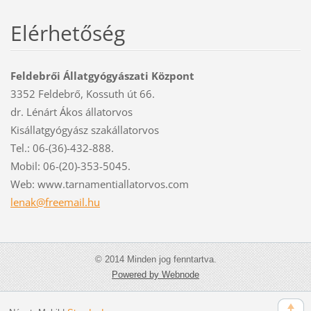
Elérhetőség
Feldebrői Állatgyógyászati Központ
3352 Feldebrő, Kossuth út 66.
dr. Lénárt Ákos állatorvos
Kisállatgyógyász szakállatorvos
Tel.: 06-(36)-432-888.
Mobil: 06-(20)-353-5045.
Web: www.tarnamentiallatorvos.com
lenak@fr
eemail.h
u
© 2014 Minden jog fenntartva.
Powered by Webnode