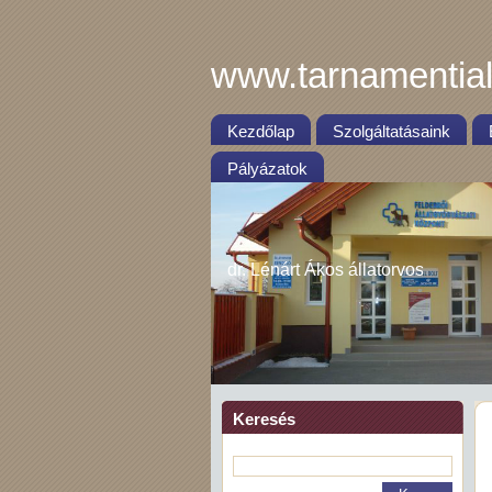
www.tarnamential
Kezdőlap
Szolgáltatásaink
Pályázatok
dr. Lénárt Ákos állatorvos
Keresés