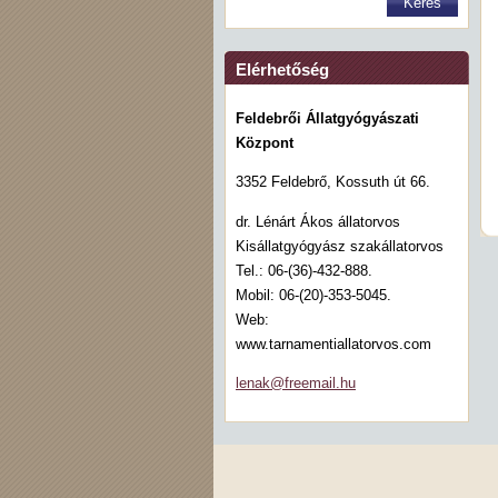
Elérhetőség
Feldebrői Állatgyógyászati
Központ
3352 Feldebrő, Kossuth út 66.
dr. Lénárt Ákos állatorvos
Kisállatgyógyász szakállatorvos
Tel.: 06-(36)-432-888.
Mobil: 06-(20)-353-5045.
Web:
www.tarnamentiallatorvos.com
lenak@fr
eemail.h
u