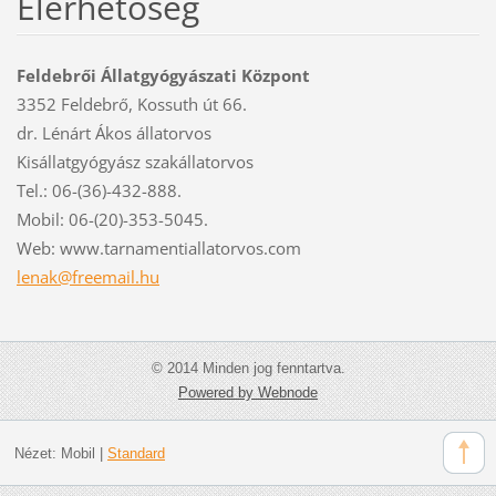
Elérhetőség
Feldebrői Állatgyógyászati Központ
3352 Feldebrő, Kossuth út 66.
dr. Lénárt Ákos állatorvos
Kisállatgyógyász szakállatorvos
Tel.: 06-(36)-432-888.
Mobil: 06-(20)-353-5045.
Web: www.tarnamentiallatorvos.com
lenak@fr
eemail.h
u
© 2014 Minden jog fenntartva.
Powered by Webnode
Nézet:
Mobil
|
Standard