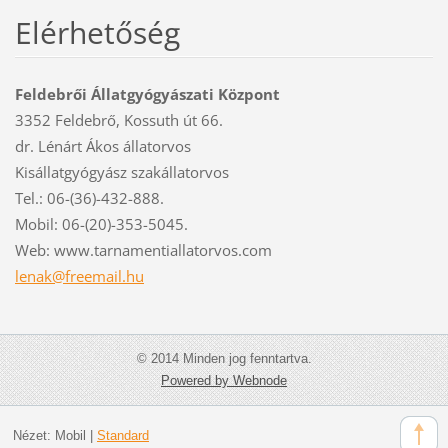
Elérhetőség
Feldebrői Állatgyógyászati Központ
3352 Feldebrő, Kossuth út 66.
dr. Lénárt Ákos állatorvos
Kisállatgyógyász szakállatorvos
Tel.: 06-(36)-432-888.
Mobil: 06-(20)-353-5045.
Web: www.tarnamentiallatorvos.com
lenak@fr
eemail.h
u
© 2014 Minden jog fenntartva.
Powered by Webnode
Nézet:
Mobil
|
Standard