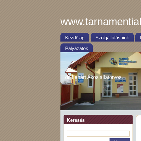
www.tarnamential
Kezdőlap
Szolgáltatásaink
Pályázatok
dr. Lénárt Ákos állatorvos
Keresés