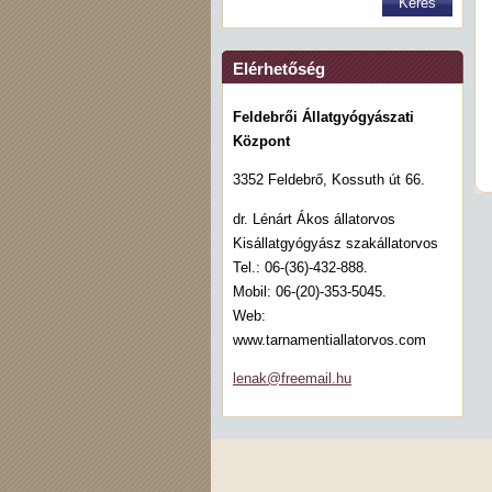
Elérhetőség
Feldebrői Állatgyógyászati
Központ
3352 Feldebrő, Kossuth út 66.
dr. Lénárt Ákos állatorvos
Kisállatgyógyász szakállatorvos
Tel.: 06-(36)-432-888.
Mobil: 06-(20)-353-5045.
Web:
www.tarnamentiallatorvos.com
lenak@fr
eemail.h
u