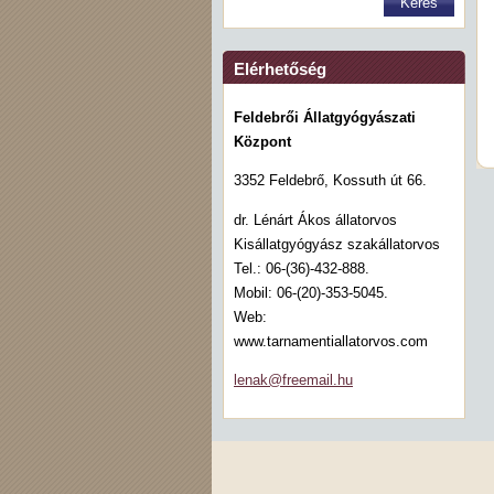
Elérhetőség
Feldebrői Állatgyógyászati
Központ
3352 Feldebrő, Kossuth út 66.
dr. Lénárt Ákos állatorvos
Kisállatgyógyász szakállatorvos
Tel.: 06-(36)-432-888.
Mobil: 06-(20)-353-5045.
Web:
www.tarnamentiallatorvos.com
lenak@fr
eemail.h
u