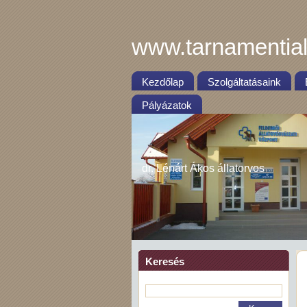
www.tarnamential
Kezdőlap
Szolgáltatásaink
Pályázatok
dr. Lénárt Ákos állatorvos
Keresés