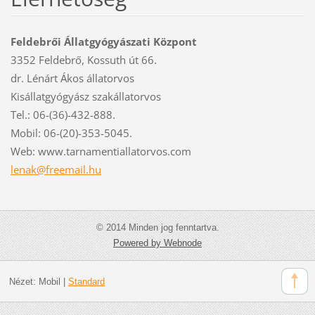
Feldebrői Állatgyógyászati Központ
3352 Feldebrő, Kossuth út 66.
dr. Lénárt Ákos állatorvos
Kisállatgyógyász szakállatorvos
Tel.: 06-(36)-432-888.
Mobil: 06-(20)-353-5045.
Web: www.tarnamentiallatorvos.com
lenak@fr
eemail.h
u
© 2014 Minden jog fenntartva.
Powered by Webnode
Nézet:
Mobil
|
Standard